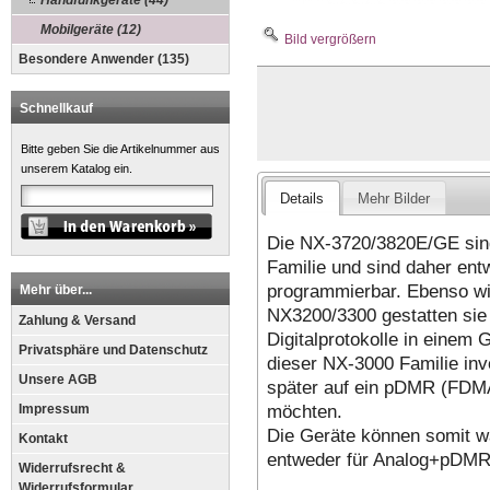
Handfunkgeräte (44)
Mobilgeräte (12)
Bild vergrößern
Besondere Anwender (135)
Schnellkauf
Bitte geben Sie die Artikelnummer aus
unserem Katalog ein.
Details
Mehr Bilder
Die NX-3720/3820E/GE sind
Familie und sind daher 
programmierbar. Ebenso wi
Mehr über...
NX3200/3300 gestatten sie 
Zahlung & Versand
Digitalprotokolle in einem 
Privatsphäre und Datenschutz
dieser NX-3000 Familie inv
Unsere AGB
später auf ein pDMR (FD
möchten.
Impressum
Die Geräte können somit w
Kontakt
entweder für Analog+pDMR
Widerrufsrecht &
Widerrufsformular