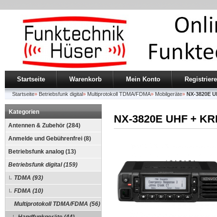
Startseite
Warenkorb
Mein Konto
Registrier
Startseite
»
Betriebsfunk digital
»
Multiprotokoll TDMA/FDMA
»
Mobilgeräte
»
NX-3820E U
Kategorien
NX-3820E UHF + KR
Antennen & Zubehör (284)
Anmelde und Gebührenfrei (8)
Betriebsfunk analog (13)
Betriebsfunk digital (159)
TDMA (93)
FDMA (10)
Multiprotokoll TDMA/FDMA (56)