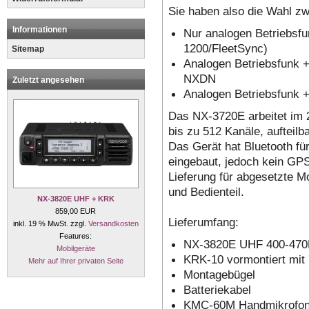
Sie haben also die Wahl zw
Informationen
Nur analogen Betriebsf
1200/FleetSync)
Sitemap
Analogen Betriebsfunk 
NXDN
Zuletzt angesehen
Analogen Betriebsfunk
Das NX-3720E arbeitet im
bis zu 512 Kanäle, aufteilb
Das Gerät hat Bluetooth fü
eingebaut, jedoch kein GP
Lieferung für abgesetzte 
und Bedienteil.
NX-3820E UHF + KRK
859,00 EUR
Lieferumfang:
inkl. 19 % MwSt. zzgl.
Versandkosten
Features:
NX-3820E UHF 400-47
Mobilgeräte
KRK-10 vormontiert mit
Mehr auf Ihrer privaten Seite
Montagebügel
Batteriekabel
KMC-60M Handmikrofo