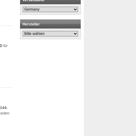
Versandland
Hersteller
D
für
144-
Masten