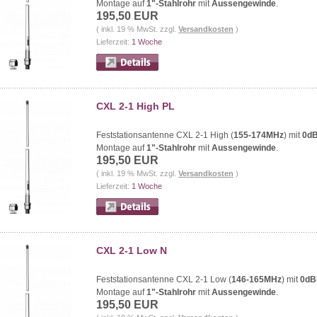
Montage auf
1"-Stahlrohr
mit
Aussengewinde
.
195,50 EUR
( inkl. 19 % MwSt. zzgl.
Versandkosten
)
Lieferzeit:
1 Woche
CXL 2-1 High PL
Feststationsantenne CXL 2-1 High (
155-174MHz
) mit
0d
Montage auf
1"-Stahlrohr
mit
Aussengewinde
.
195,50 EUR
( inkl. 19 % MwSt. zzgl.
Versandkosten
)
Lieferzeit:
1 Woche
CXL 2-1 Low N
Feststationsantenne CXL 2-1 Low (
146-165MHz
) mit
0dB
Montage auf
1"-Stahlrohr
mit
Aussengewinde
.
195,50 EUR