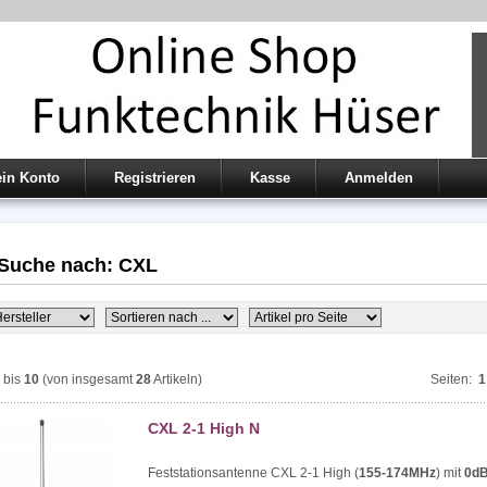
in Konto
Registrieren
Kasse
Anmelden
 Suche nach: CXL
bis
10
(von insgesamt
28
Artikeln)
Seiten:
1
CXL 2-1 High N
Feststationsantenne CXL 2-1 High (
155-174MHz
) mit
0d