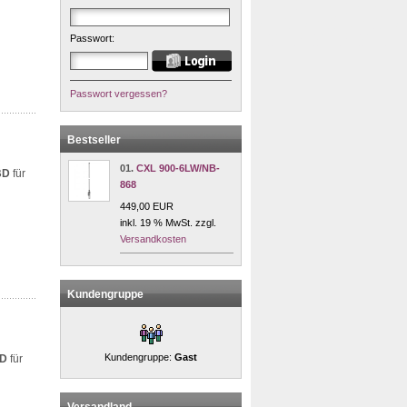
Passwort:
Passwort vergessen?
Bestseller
01.
CXL 900-6LW/NB-
BD
für
868
449,00 EUR
inkl. 19 % MwSt. zzgl.
Versandkosten
Kundengruppe
Kundengruppe:
Gast
D
für