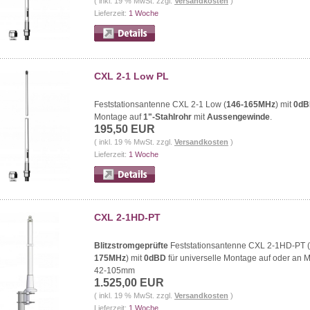
( inkl. 19 % MwSt. zzgl.
Versandkosten
)
Lieferzeit:
1 Woche
CXL 2-1 Low PL
Feststationsantenne CXL 2-1 Low (
146-165MHz
) mit
0dB
Montage auf
1"-Stahlrohr
mit
Aussengewinde
.
195,50 EUR
( inkl. 19 % MwSt. zzgl.
Versandkosten
)
Lieferzeit:
1 Woche
CXL 2-1HD-PT
Blitzstromgeprüfte
Feststationsantenne CXL 2-1HD-PT (
175MHz
) mit
0dBD
für universelle Montage auf oder an 
42-105mm
1.525,00 EUR
( inkl. 19 % MwSt. zzgl.
Versandkosten
)
Lieferzeit:
1 Woche