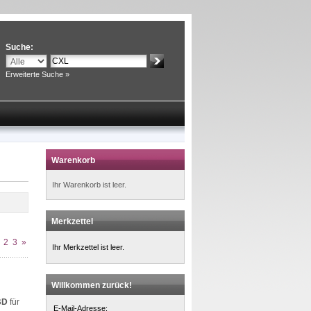
Suche:
Erweiterte Suche »
Warenkorb
Ihr Warenkorb ist leer.
Merkzettel
2
3
»
Ihr Merkzettel ist leer.
Willkommen zurück!
BD
für
E-Mail-Adresse: